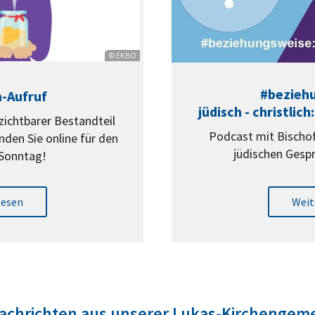
© EKBO
#bezieh
n-Aufruf
jüdisch - christlic
zichtbarer Bestandteil
Podcast mit Bischof
den Sie online für den
jüdischen Gesp
 Sonntag!
lesen
Weit
chrichten aus unserer Lukas-Kirchengem