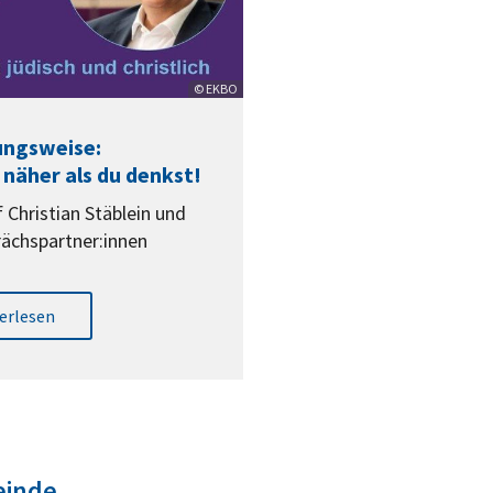
© EKBO
ungsweise:
h: näher als du denkst!
 Christian Stäblein und
rächspartner:innen
erlesen
einde