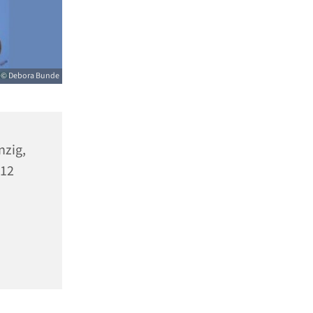
© Debora Bunde
zig,
712