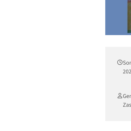
Son
202
Ge
Za